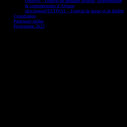
Oluzayo – Festival de musique actuelle, expérimentale
& contemporaine d’Afrique
africologneFESTIVAL – Festival de danse et de théâtre
Coopération
Partenaire média
Programme 2023