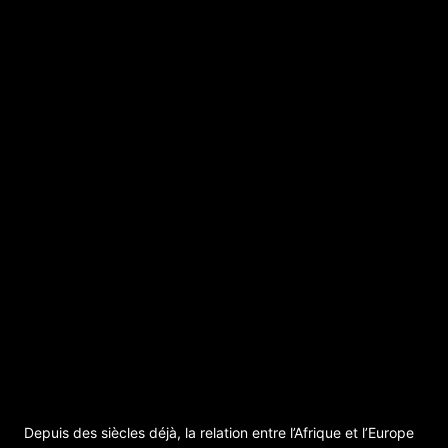
Inauguration de l’exposition : My Life Began
Several Centuries Ago. An Ecosystem of
Circulating Images – Avec Raphaël Grisey
et Bouba Touré
Depuis des siècles déjà, la relation entre l’Afrique et l’Europe