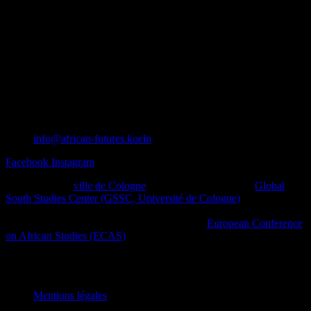
info@african-futures.koeln
Facebook
Instagram
Un projet de la
ville de Cologne
en collaboration avec le
Global
South Studies Center (GSSC, Université de Cologne)
, des initiatives
afro-diasporiques et d’autres initiatives de la société civile ainsi que
des plateformes culturelles dans le cadre de la
European Conference
on African Studies (ECAS)
.
African Futures Cologne 2023
Mentions légales