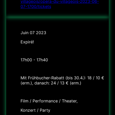
villageois/opera-du-villageois-2023-06-
07-1700/tickets
Date
Juin 07 2023
Expiré!
Heure
17h00 - 17h40
Tarif
Mit Frühbucher-Rabatt (bis 30.4.): 18 / 10 €
(erm.), danach: 24 / 13 € (erm.)
Labels
Film / Performance / Theater,
Konzert / Party