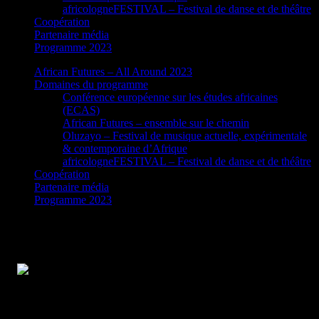
africologneFESTIVAL – Festival de danse et de théâtre
Coopération
Partenaire média
Programme 2023
African Futures – All Around 2023
Domaines du programme
Conférence européenne sur les études africaines
(ECAS)
African Futures – ensemble sur le chemin
Oluzayo – Festival de musique actuelle, expérimentale
& contemporaine d’Afrique
africologneFESTIVAL – Festival de danse et de théâtre
Coopération
Partenaire média
Programme 2023
The Counter Museum – Masello Motana’s
The Vocal Museum (performance en direct