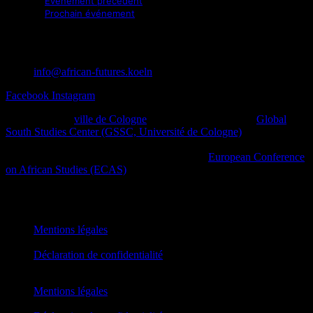
Événement précédent
Prochain événement
info@african-futures.koeln
Facebook
Instagram
Un projet de la
ville de Cologne
en collaboration avec le
Global
South Studies Center (GSSC, Université de Cologne)
, des initiatives
afro-diasporiques et d’autres initiatives de la société civile ainsi que
des plateformes culturelles dans le cadre de la
European Conference
on African Studies (ECAS)
.
African Futures Cologne 2023
Mentions légales
Déclaration de confidentialité
Mentions légales