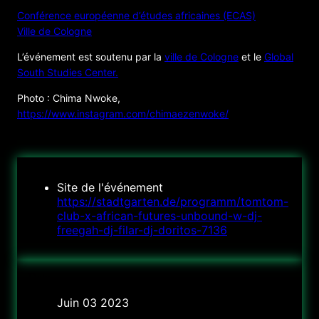
Conférence européenne d’études africaines (ECAS)
Ville de Cologne
L’événement est soutenu par la
ville de Cologne
et le
Global
South Studies Center.
Photo : Chima Nwoke,
https://www.instagram.com/chimaezenwoke/
Site de l'événement
https://stadtgarten.de/programm/tomtom-
club-x-african-futures-unbound-w-dj-
freegah-dj-filar-dj-doritos-7136
Date
Juin 03 2023