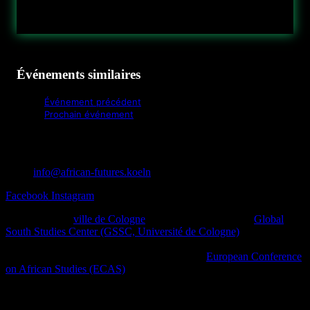
Événements similaires
Événement précédent
Prochain événement
info@african-futures.koeln
Facebook
Instagram
Un projet de la
ville de Cologne
en collaboration avec le
Global
South Studies Center (GSSC, Université de Cologne)
, des initiatives
afro-diasporiques et d’autres initiatives de la société civile ainsi que
des plateformes culturelles dans le cadre de la
European Conference
on African Studies (ECAS)
.
African Futures Cologne 2023