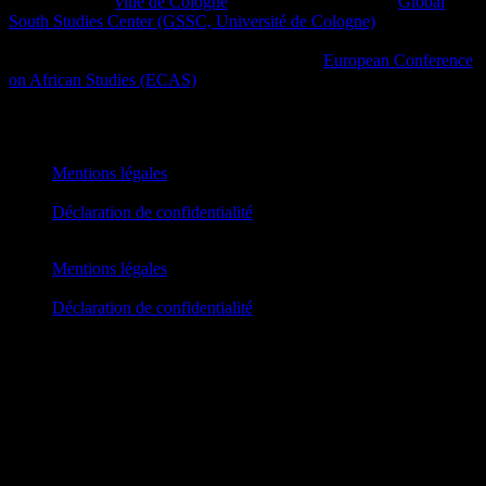
Un projet de la
ville de Cologne
en collaboration avec le
Global
South Studies Center (GSSC, Université de Cologne)
, des initiatives
afro-diasporiques et d’autres initiatives de la société civile ainsi que
des plateformes culturelles dans le cadre de la
European Conference
on African Studies (ECAS)
.
African Futures Cologne 2023
Mentions légales
Déclaration de confidentialité
Mentions légales
Déclaration de confidentialité