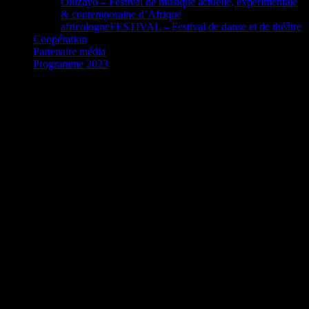
Oluzayo – Festival de musique actuelle, expérimentale
& contemporaine d’Afrique
africologneFESTIVAL – Festival de danse et de théâtre
Coopération
Partenaire média
Programme 2023