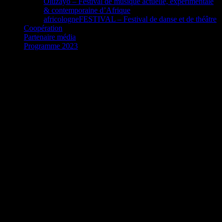
Oluzayo – Festival de musique actuelle, expérimentale
& contemporaine d’Afrique
africologneFESTIVAL – Festival de danse et de théâtre
Coopération
Partenaire média
Programme 2023