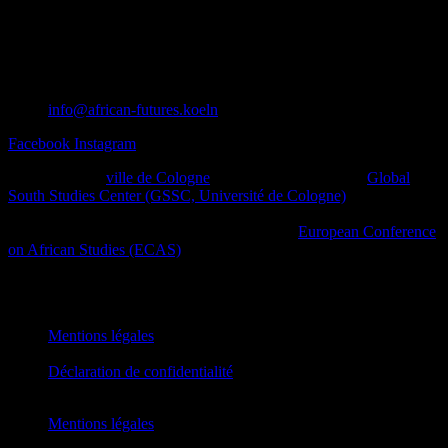
info@african-futures.koeln
Facebook
Instagram
Un projet de la
ville de Cologne
en collaboration avec le
Global
South Studies Center (GSSC, Université de Cologne)
, des initiatives
afro-diasporiques et d’autres initiatives de la société civile ainsi que
des plateformes culturelles dans le cadre de la
European Conference
on African Studies (ECAS)
.
African Futures Cologne 2023
Mentions légales
Déclaration de confidentialité
Mentions légales