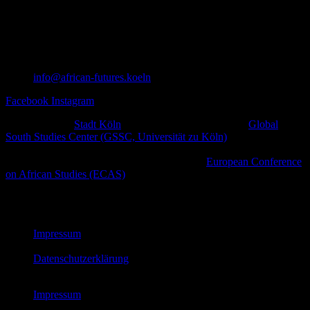
info@african-futures.koeln
Facebook
Instagram
Ein Projekt der
Stadt Köln
in Zusammenarbeit mit dem
Global
South Studies Center (GSSC, Universität zu Köln)
,
afrodiasporischen und weiteren zivilgesellschaftlichen Initiativen
sowie kulturellen Plattformen im Rahmen der
European Conference
on African Studies (ECAS)
.
© African Futures Cologne 2023
Impressum
Datenschutzerklärung
Impressum