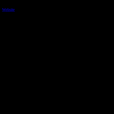
afrikanischer Herkunft oder afrikanischer Abstammung in jeder
Stadt der Welt einfach und schnell zu finden.
Website