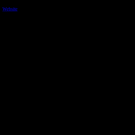
Berichterstattung über afrikanische Länder dar.
Website