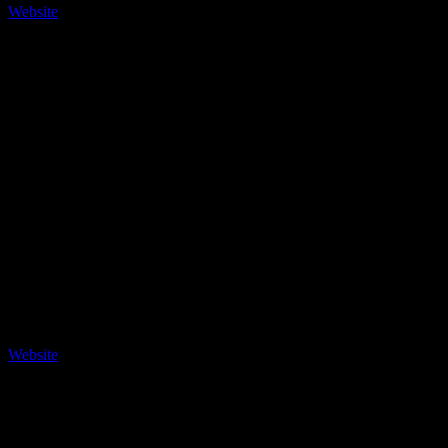
Website
COSMO
COSMO ist das junge internationale Kulturangebot von WDR, rbb
und Radio Bremen – wir machen Podcasts, Radio und Inhalte für
Instagram und YouTube.
Website