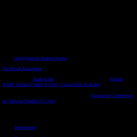
info@african-futures.koeln
Facebook
Instagram
Ein Projekt der
Stadt Köln
in Zusammenarbeit mit dem
Global
South Studies Center (GSSC, Universität zu Köln)
,
afrodiasporischen und weiteren zivilgesellschaftlichen Initiativen
sowie kulturellen Plattformen im Rahmen der
European Conference
on African Studies (ECAS)
.
© African Futures Cologne 2023
Impressum