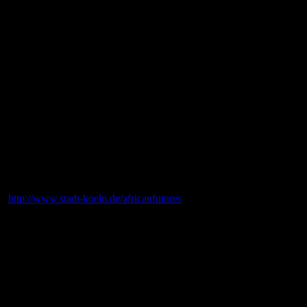
http://www.stadt-koeln.de/africanfutures
Veranstaltungen
0
+
Besucher
0
+
Partner
0
+
Köln