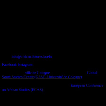
info@african-futures.koeln
Facebook
Instagram
Un projet de la
ville de Cologne
en collaboration avec le
Global
South Studies Center (GSSC, Université de Cologne)
, des initiatives
afro-diasporiques et d’autres initiatives de la société civile ainsi que
des plateformes culturelles dans le cadre de la
European Conference
on African Studies (ECAS)
.
African Futures Cologne 2023