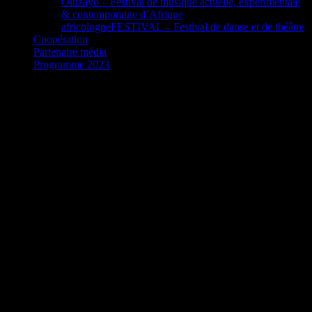
Oluzayo – Festival de musique actuelle, expérimentale
& contemporaine d’Afrique
africologneFESTIVAL – Festival de danse et de théâtre
Coopération
Partenaire média
Programme 2023