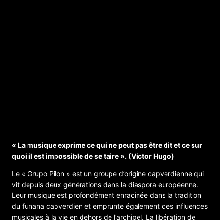
La musique comme porte-voix
sociopolitique – Artist Talk et concert avec
le groupe capverdien « Grupo Pilon
« La musique exprime ce qui ne peut pas être dit et ce sur
quoi il est impossible de se taire ». (Victor Hugo)
Le « Grupo Pilon » est un groupe d’origine capverdienne qui
vit depuis deux générations dans la diaspora européenne.
Leur musique est profondément enracinée dans la tradition
du funana capverdien et emprunte également des influences
musicales à la vie en dehors de l’archipel. La libération de