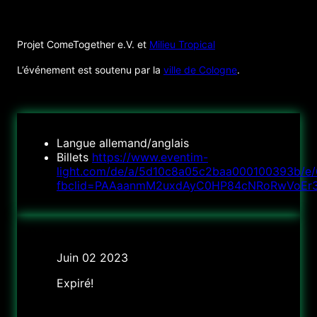
ORGANISATEUR
Projet ComeTogether e.V. et
Milieu Tropical
L’événement est soutenu par la
ville de Cologne
.
Langue
allemand/anglais
Billets
https://www.eventim-
light.com/de/a/5d10c8a05c2baa000100393b/e
fbclid=PAAaanmM2uxdAyC0HP84cNRoRwVoEr3k
Date
Juin 02 2023
Expiré!
Heure