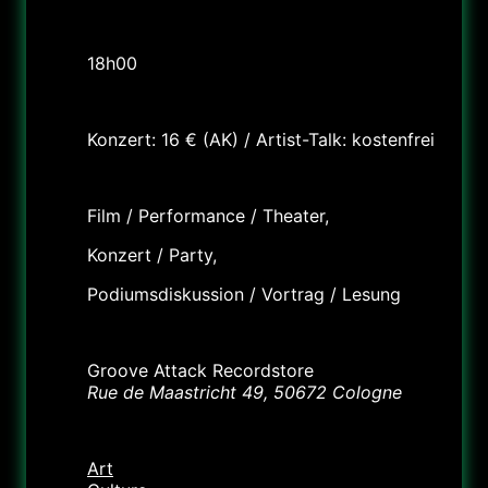
18h Artist Talk (Maastrichterstr. 49), 20h Concert (King
Georg, Sudermanstr. 2)
18h00
Tarif
Konzert: 16 € (AK) / Artist-Talk: kostenfrei
Labels
Film / Performance / Theater,
Konzert / Party,
Podiumsdiskussion / Vortrag / Lesung
Lieu
Groove Attack Recordstore
Rue de Maastricht 49, 50672 Cologne
Catégorie
Art