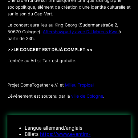
Une table ronde sur la musique en tant que sismographe
sociopolitique, élément de création d’une identité culturelle et
sur le son du Cap-Vert.
Le concert aura lieu au King Georg (Sudermanstraße 2,
50670 Cologne).
Aftershowparty avec DJ Marcus Kwa
à
partir de 23h.
>>LE CONCERT EST DÉJÀ COMPLET.<<
L’entrée au Artist-Talk est gratuite.
ORGANISATEUR
Projet ComeTogether e.V. et
Milieu Tropical
L’événement est soutenu par la
ville de Cologne
.
Langue
allemand/anglais
Billets
https://www.eventim-