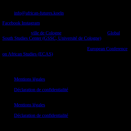
info@african-futures.koeln
Facebook
Instagram
Un projet de la
ville de Cologne
en collaboration avec le
Global
South Studies Center (GSSC, Université de Cologne)
, des initiatives
afro-diasporiques et d’autres initiatives de la société civile ainsi que
des plateformes culturelles dans le cadre de la
European Conference
on African Studies (ECAS)
.
African Futures Cologne 2023
Mentions légales
Déclaration de confidentialité
Mentions légales
Déclaration de confidentialité