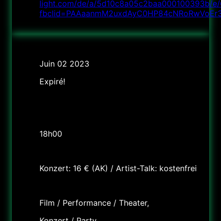
light.com/de/a/5d10c8a05c2baa000100393b/e
fbclid=PAAaanmM2uxdAyC0HP84cNRoRwVoEr3k
Date
Juin 02 2023
Expiré!
Heure
18h Artist Talk (Maastrichterstr. 49), 20h Concert (King
Georg, Sudermanstr. 2)
18h00
Tarif
Konzert: 16 € (AK) / Artist-Talk: kostenfrei
Labels
Film / Performance / Theater,
Konzert / Party,