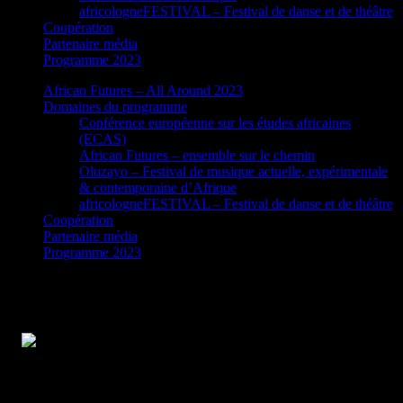
africologneFESTIVAL – Festival de danse et de théâtre
Coopération
Partenaire média
Programme 2023
African Futures – All Around 2023
Domaines du programme
Conférence européenne sur les études africaines
(ECAS)
African Futures – ensemble sur le chemin
Oluzayo – Festival de musique actuelle, expérimentale
& contemporaine d’Afrique
africologneFESTIVAL – Festival de danse et de théâtre
Coopération
Partenaire média
Programme 2023
La musique comme porte-voix
sociopolitique – Artist Talk et concert avec