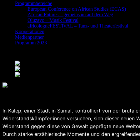
Programmbereiche
European Conference on African Studies (ECAS)
African Futures – gemeinsam auf dem Weg
Oluzayo – Musik Festival
africologneFESTIVAL – Tanz- und Theaterfestival
Kooperationen
Medienpartner
Programm 2023
Terre Ceinte – Gebanntes Land – Theaterstück
In Kalep, einer Stadt in Sumal, kontrolliert von der bruta
Widerstandskämpfer:innen versuchen, sich dieser neuen 
Widerstand gegen diese von Gewalt geprägte neue Weltord
Durch starke erzählerische Momente und den ergreifenden B