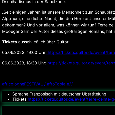
Dschihadismus in der Sahelzone.
„Seit einigen Jahren ist unsere Menschheit zum Schauplat
Alptraum, eine dichte Nacht, die den Horizont unserer Müt
gekommen? Und vor allem, was können wir tun? Terre cein
Mbougar Sarr, der Autor dieses großartigen Romans, hat 
Tickets
ausschließlich über Qultor:
05.06.2023, 19:00 Uhr:
https://tickets.qultor.de/event/te
06.06.2023, 18:30 Uhr:
https://tickets.qultor.de/event/t
VERANSTALTER
africologneFESTIVAL / afroTopia e.V.
Sprache
Französisch mit deutscher Übertitelung
Tickets
https://tickets.qultor.de/event/terre-ceint
Datum