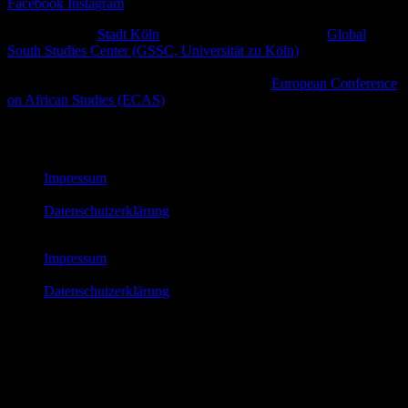
Facebook
Instagram
Ein Projekt der
Stadt Köln
in Zusammenarbeit mit dem
Global
South Studies Center (GSSC, Universität zu Köln)
,
afrodiasporischen und weiteren zivilgesellschaftlichen Initiativen
sowie kulturellen Plattformen im Rahmen der
European Conference
on African Studies (ECAS)
.
© African Futures Cologne 2023
Impressum
Datenschutzerklärung
Impressum
Datenschutzerklärung