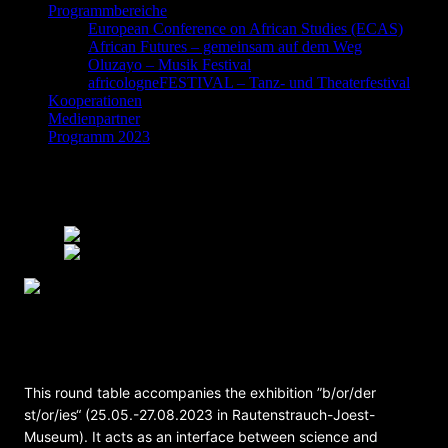
Programmbereiche
European Conference on African Studies (ECAS)
African Futures – gemeinsam auf dem Weg
Oluzayo – Musik Festival
africologneFESTIVAL – Tanz- und Theaterfestival
Kooperationen
Medienpartner
Programm 2023
Europe-African b/or/ders – back to the
future Roundtable discussion
This round table accompanies the exhibition ”b/or/der
st/or/ies“ (25.05.-27.08.2023 in Rautenstrauch-Joest-
Museum). It acts as an interface between science and