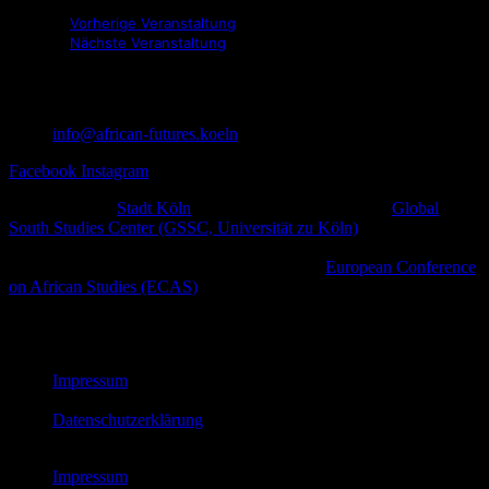
Vorherige Veranstaltung
Nächste Veranstaltung
info@african-futures.koeln
Facebook
Instagram
Ein Projekt der
Stadt Köln
in Zusammenarbeit mit dem
Global
South Studies Center (GSSC, Universität zu Köln)
,
afrodiasporischen und weiteren zivilgesellschaftlichen Initiativen
sowie kulturellen Plattformen im Rahmen der
European Conference
on African Studies (ECAS)
.
© African Futures Cologne 2023
Impressum
Datenschutzerklärung
Impressum