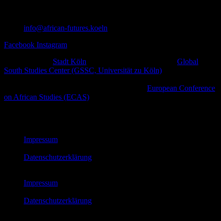
info@african-futures.koeln
Facebook
Instagram
Ein Projekt der
Stadt Köln
in Zusammenarbeit mit dem
Global
South Studies Center (GSSC, Universität zu Köln)
,
afrodiasporischen und weiteren zivilgesellschaftlichen Initiativen
sowie kulturellen Plattformen im Rahmen der
European Conference
on African Studies (ECAS)
.
© African Futures Cologne 2023
Impressum
Datenschutzerklärung
Impressum
Datenschutzerklärung