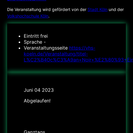
Die Veranstaltung wird gefördert von der
Stadt Köln
und der
Volkshochschule Köln
.
Eintritt
frei
Sprache
-
Veranstaltungsseite
https://vhs-
koeln.de/Veranstaltung/titel-
L%C2%B4Oc%C3%A9an+Noir+%E2%80%93+Ein+af
Datum
Juni 04 2023
Abgelaufen!
Uhrzeit
Mo geschlossen, Di-So 10-18 Uhr, Do 10-20 Uhr, 1.Do
im Monat: 10-22 Uhr, (an Feiertagen 10-18 Uhr)
Ganztags