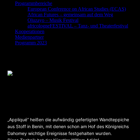
Programmbereiche
European Conference on African Studies (ECAS)
African Futures – gemeinsam auf dem Weg
Oluzayo – Musik Festival
africologneFESTIVAL – Tanz- und Theaterfestival
Kooperationen
Medienpartner
Programm 2023
L´Océan Noir – Ein afropäischer Blick auf
atlantische Geschichte: Ausstellung von
William Adjété Wilson
„Appliqué“ heißen die aufwändig gefertigten Wandteppiche
aus Stoff in Benin, mit denen schon am Hof des Königreichs
Dahomey wichtige Ereignisse festgehalten wurden.