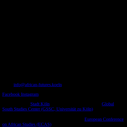
info@african-futures.koeln
Facebook
Instagram
Ein Projekt der
Stadt Köln
in Zusammenarbeit mit dem
Global
South Studies Center (GSSC, Universität zu Köln)
,
afrodiasporischen und weiteren zivilgesellschaftlichen Initiativen
sowie kulturellen Plattformen im Rahmen der
European Conference
on African Studies (ECAS)
.