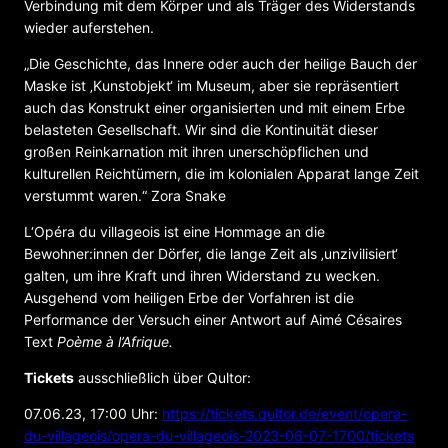
Verbindung mit dem Körper und als Träger des Widerstands
wieder auferstehen.
„Die Geschichte, das Innere oder auch der heilige Bauch der
Maske ist ‚Kunstobjekt‘ im Museum, aber sie repräsentiert
auch das Konstrukt einer organisierten und mit einem Erbe
belasteten Gesellschaft. Wir sind die Kontinuität dieser
großen Reinkarnation mit ihren unerschöpflichen und
kulturellen Reichtümern, die im kolonialen Apparat lange Zeit
verstummt waren.“ Zora Snake
L‘Opéra du villageois ist eine Hommage an die
Bewohner:innen der Dörfer, die lange Zeit als ‚unzivilisiert‘
galten, um ihre Kraft und ihren Widerstand zu wecken.
Ausgehend vom heiligen Erbe der Vorfahren ist die
Performance der Versuch einer Antwort auf Aimé Césaires
Text
Poème à l’Afrique.
Tickets
ausschließlich über Qultor:
07.06.23, 17:00 Uhr:
https://tickets.qultor.de/event/opera-
du-villageois/opera-du-villageois-2023-06-07-1700/tickets