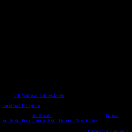
info@african-futures.koeln
Facebook
Instagram
Ein Projekt der
Stadt Köln
in Zusammenarbeit mit dem
Global
South Studies Center (GSSC, Universität zu Köln)
,
afrodiasporischen und weiteren zivilgesellschaftlichen Initiativen
sowie kulturellen Plattformen im Rahmen der
European Conference