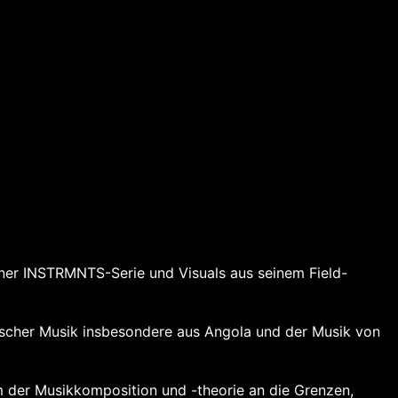
r Gama w/ Salomé Pais Matos „tectonik:
iner INSTRMNTS-Serie und Visuals aus seinem Field-
ischer Musik insbesondere aus Angola und der Musik von
 der Musikkomposition und -theorie an die Grenzen,