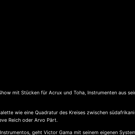
rman „Maria, Mariza, and maybe Marianna“ & Victo
Show mit Stücken für Acrux und Toha, Instrumenten aus se
alette wie eine Quadratur des Kreises zwischen südafrikan
ve Reich oder Arvo Pärt.
Instrumentos, geht Victor Gama mit seinem eigenen System