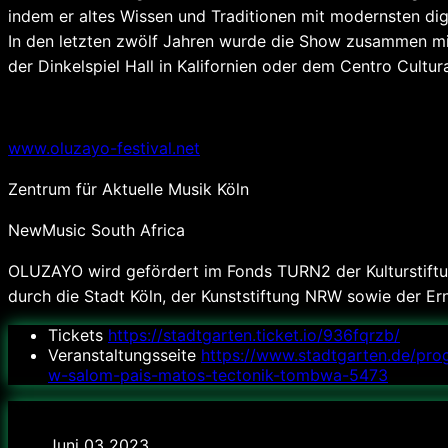
indem er altes Wissen und Traditionen mit modernsten dig
In den letzten zwölf Jahren wurde die Show zusammen mit
der Dinkelspiel Hall in Kalifornien oder dem Centro Cultur
VERANSTALTER
www.oluzayo-festival.net
Zentrum für Aktuelle Musik Köln
NewMusic South Africa
OLUZAYO wird gefördert im Fonds TURN2 der Kulturstiftun
durch die Stadt Köln, der Kunststiftung NRW sowie der Er
Tickets
https://stadtgarten.ticket.io/936fqrzb/
Veranstaltungsseite
https://www.stadtgarten.de/pro
w-salom-pais-matos-tectonik-tombwa-5473
Datum
Juni 03 2023