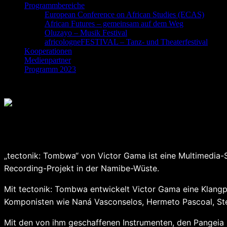
Programmbereiche
European Conference on African Studies (ECAS)
African Futures – gemeinsam auf dem Weg
Oluzayo – Musik Festival
africologneFESTIVAL – Tanz- und Theaterfestival
Kooperationen
Medienpartner
Programm 2023
African Music Futures – Aurelie Nyirabikali Lie
TOMBWA“
„tectonik: Tombwa“ von Victor Gama ist eine Multimedia-
Recording-Projekt in der Namibe-Wüste.
Mit tectonik: Tombwa entwickelt Victor Gama eine Klangp
Komponisten wie Naná Vasconselos, Hermeto Pascoal, Ste
Mit den von ihm geschaffenen Instrumenten, den Pangeia 