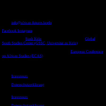
info@african-futures.koeln
Facebook
Instagram
Ein Projekt der
Stadt Köln
in Zusammenarbeit mit dem
Global
South Studies Center (GSSC, Universität zu Köln)
,
afrodiasporischen und weiteren zivilgesellschaftlichen Initiativen
sowie kulturellen Plattformen im Rahmen der
European Conference
on African Studies (ECAS)
.
© African Futures Cologne 2023
Impressum
Datenschutzerklärung
Impressum
Datenschutzerklärung