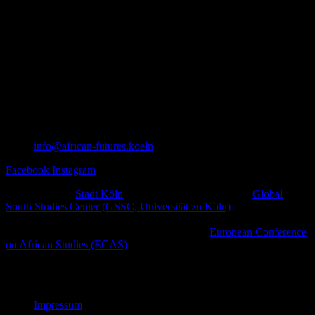
info@african-futures.koeln
Facebook
Instagram
Ein Projekt der
Stadt Köln
in Zusammenarbeit mit dem
Global
South Studies Center (GSSC, Universität zu Köln)
,
afrodiasporischen und weiteren zivilgesellschaftlichen Initiativen
sowie kulturellen Plattformen im Rahmen der
European Conference
on African Studies (ECAS)
.
© African Futures Cologne 2023
Impressum