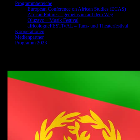
Programmbereiche
European Conference on African Studies (ECAS)
African Futures – gemeinsam auf dem Weg
Oluzayo – Musik Festival
africologneFESTIVAL – Tanz- und Theaterfestival
Kooperationen
Medienpartner
Programm 2023