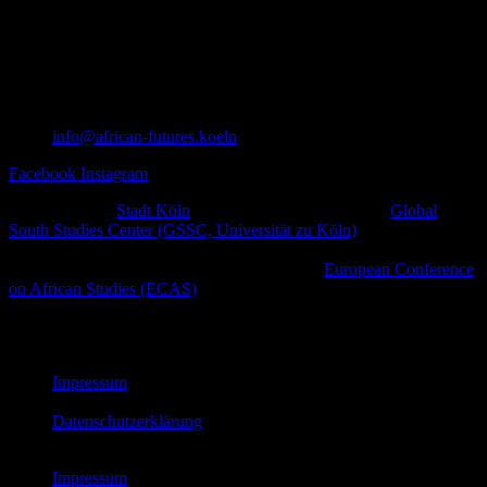
info@african-futures.koeln
Facebook
Instagram
Ein Projekt der
Stadt Köln
in Zusammenarbeit mit dem
Global
South Studies Center (GSSC, Universität zu Köln)
,
afrodiasporischen und weiteren zivilgesellschaftlichen Initiativen
sowie kulturellen Plattformen im Rahmen der
European Conference
on African Studies (ECAS)
.
© African Futures Cologne 2023
Impressum
Datenschutzerklärung
Impressum