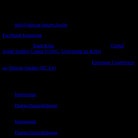
info@african-futures.koeln
Facebook
Instagram
Ein Projekt der
Stadt Köln
in Zusammenarbeit mit dem
Global
South Studies Center (GSSC, Universität zu Köln)
,
afrodiasporischen und weiteren zivilgesellschaftlichen Initiativen
sowie kulturellen Plattformen im Rahmen der
European Conference
on African Studies (ECAS)
.
© African Futures Cologne 2023
Impressum
Datenschutzerklärung
Impressum
Datenschutzerklärung